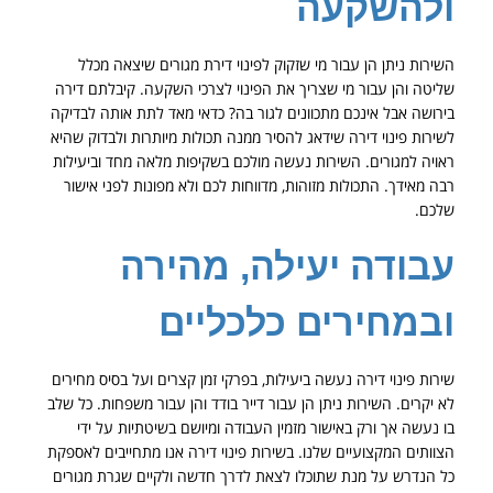
ולהשקעה
השירות ניתן הן עבור מי שזקוק לפינוי דירת מגורים שיצאה מכלל
שליטה והן עבור מי שצריך את הפינוי לצרכי השקעה. קיבלתם דירה
בירושה אבל אינכם מתכוונים לגור בה? כדאי מאד לתת אותה לבדיקה
לשירות פינוי דירה שידאג להסיר ממנה תכולות מיותרות ולבדוק שהיא
ראויה למגורים. השירות נעשה מולכם בשקיפות מלאה מחד וביעילות
רבה מאידך. התכולות מזוהות, מדווחות לכם ולא מפונות לפני אישור
שלכם.
עבודה יעילה, מהירה
ובמחירים כלכליים
שירות פינוי דירה נעשה ביעילות, בפרקי זמן קצרים ועל בסיס מחירים
לא יקרים. השירות ניתן הן עבור דייר בודד והן עבור משפחות. כל שלב
בו נעשה אך ורק באישור מזמין העבודה ומיושם בשיטתיות על ידי
הצוותים המקצועיים שלנו. בשירות פינוי דירה אנו מתחייבים לאספקת
כל הנדרש על מנת שתוכלו לצאת לדרך חדשה ולקיים שגרת מגורים