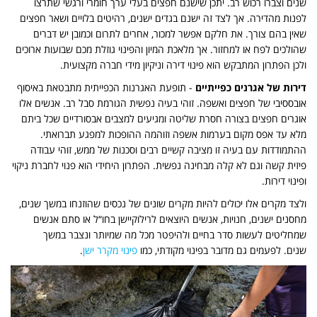
שנים וצברו רכוש רב. יתכן שישנם חפצים בעלי ערך חומרי ורגשי שתרצו
לפנות מהדירה. אך לצד זה ישנם בגדים ישנים, רהיטים בלויים ושאר חפצים
שאין בהם צורך. את חלקם אפשר למכור, אחרים לתרום וכמובן יש דברים
שהולכים לפח או למחזור. אך מלאכת המיון והפינוי גוזלת מכם שבועות ארוכים
ולכן הפתרון המתבקש הוא פינוי דירה וניקיון מידי חברה מקצועית.
דירות של אגרנים כפייתיים
- תופעת האגרנות הכפייתית מתבטאת באיסוף
אובססיבי של חפצים ואשפה. זוהי בעיה נפשית הגורמת סבל רב. אנשים אלו
אוגרים חפצים בצורה חסרת שליטה ומגיעים למצבים אבסורדיים שכל ביתם
מלא עד אפס מקום בערמות אשפה וזוהמה ההופכות למפגע תברואתי.
ההתמודדות עם בעיה זו מציבה קשיים רבים וסכנות של ממש, זוהי עבודה
פיזית קשה וגם לא קלה מבחינה נפשית. הפתרון היחידי הוא פנוי לחברת ניקוי
ופינוי דירות.
ולצד מקרים אלו יכולים להיות מקרים שונים של נכסים שהוזנחו במשך שנים,
מחסנים ישנים, חנויות, אנשים היוצאים לרילוקיישן בחו“ל או סתם אנשים
שמחליטים לעשות סדר בחיים ולהיפטר מכל מה שמיותר ונצבר במשך
שנים.
לפעמים גם מדובר בפינוי מקודתי, כמו
פינוי מקרר ישן
.