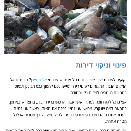
פינוי וניקוי דירות
זקוקים לשירות של פינוי דירות בתל אביב או שירותי
אלטעזאכן
? הגעתם אל
המקום הנכון. המומחים לפינוי דירה יסייעו לכם להפוך נכס מבולגן ועמוס
בחפצים מיותרים למקום נקי ומסודר.
אצלנו כל לקוח זוכה לפתרון אישי עבור הרכוש בדירה, בגג, בחצר או במחסן.
בהתאם למה שנקבע מראש אנו נמיין ונפנה את הציוד. וכאשר אנו נסיים
לעבוד אתם תיהנו מנכס פנוי ונקי בו ניתן להשתמש לצורך מגורים או לכל
מטרה אחרת.
אנו מעניקים לכם שירות מקצועי יעיל ומהיר המאפשר לכם לפתור את הבעיה