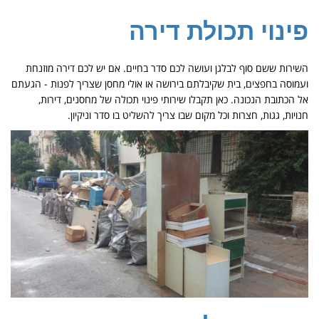
פינוי דירות בתל אביב
פינוי תכולת דירה
פינוי דירות בתל אביב הוא השירות שאתם צריכים כאשר יש לפנות
תכולה של דירה או חפצים מתוך הדירה בשביל להיפטר
השירות ששם סוף לבלגן ועושה לכם סדר בחיים. אם יש לכם דירה מוזנחת
ועמוסה בחפצים, בית שקיבלתם בירושה או אולי מחסן שצריך לפנות - הגעתם
אל הכתובת הנכונה. כאן תקבלו שירותי פינוי תכולה של מחסנים, דירות,
חנויות, גגות, חצרות וכל מקום שבו צריך להשליט בו סדר וניקיון.