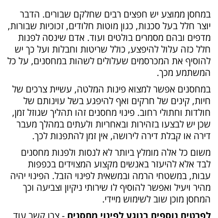
במחסן ממוצע יש חפצים רבים שחלקם שבורים. הדבר
יוצר חלל בעל סכנות, כגון מוטות חלודים, זכוכיות שבורות,
מדפים ובהם מסמרים בולטים ועוד. אדם שינסה לפנות
חלל כזה עלול להיפצע, כולל שריטות וחבלות ועל כך יש
להוסיף את המכרסמים שעלולים לשהות במחסנים, על כל
המשתמע מכך.
במחסנים אפשר למצוא פינות המלטה, עשיית צרכים של
חיות, קינים של חרקים ואף להיפגע בשל עוינותם של
חולדות וחתולי רחוב. פינוי מחסנים זהו תהליך שגוזל זמן,
שכן יש לבצעו בזהירות ובאחריות ולעתים במהלך מעבר
דירה או קבלת דירה לירושה, אין זמן להתפנות לכך.
משום כל אלה מומלץ ביותר לא לנסות ולפנות מחסנים
לבד אלא להיעזר באנשים מקצוע המצוידים בכפפות
עבות, במשטחי הרמה ובמשאית לפינוי הזבל. הפינוי יהיה
מהיר ויעיל ואפשר להוסיף לו שירותי ניקיון וצביעה וכך
המחסן מוכן שוב לשימוש מיידי.
לפרטים נוספים בנוגע לפינוי מחסנים
- צרו קשר עוד