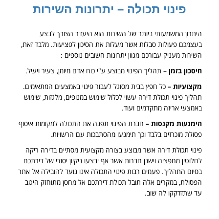
פינוי תכולה – יתרונות השירות
היתרון המשמעותי ביותר של השירות הוא היעדר הצורך לבצע
בעצמכם פעולות סבלות אשר מעלות את הסיכון לפציעות. מלבד זאת,
השירות מעניק עבורכם מגוון יתרונות חשובים נוספים :
חיסכון בזמן
– תהליך הפינוי מבוצע ע"י כוח אדם מיומן, צעיר ויעיל.
מקצועיות –
כל חפץ בבית מסוגל לעבור פינוי באמצעים המתאימים.
תהליך פינוי תכולת דירה עשוי לכלול שימוש במנופים, מלגזות, שימוש
באמצעי אריזה מתקדמים ועוד.
הימנעות מקנסות –
חברת הפינוי תפנה את התכולה למקומות איסוף
פסולת מוכרזים בלבד וכך תימנעו מהסתבכות עם הרשויות.
פינוי תכולת דירה אשר מבוצע בצורה מקצועית מסתיים בדירה ריקה
לחלוטין מחפציה וישנן חברות אשר אף יבצעו ניקיון יסודי של דירתכם
בסיום התהליך. פעמים רבות פינוי התכולה אינו נועד להובילה אל אתר
הפסולת, במקרים אלה תובל תכולת דירתכם אל מחסן מתוחזק היטב
עד שתזדקקו לה שוב.