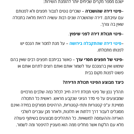
ישנם מספר מקרים שכיחים יותר להזמנת השירות:
–
פינוי דירה שהושכרה
– שוכרים נוטים לצבור חפצים ולא לפנותם
עם עזיבתם. דירה שהושכרה שנים רבות עשויה להיות מלאה בתכולה
שאין בה צורך.
–
פינוי תכולת דירה לפני שיפוץ
.
–
פינוי דירה שהתקבלה בירושה
– על מנת למכור את הנכס יש
לפנותו מתכולתו.
-פינוי של חפצים חסרי ערך
– כאשר בביתכם חפצים רבים שאין בהם
שימוש ואין ברצונכם עוד לשמור אותם ואתם רוצים לתרום אותם או
פשוט לפנות מקום בבית
כיצד מבוצע הפינוי תכולת הדירה?
תהליך נכון של פינוי תכולת דירה חייב לכלול כמה שלבים מרכזיים
שמבוצעים על פי סדר הגיוני שנקבע מראש. ראשית כל התכולה
ממויינת ע"פ קטגוריות ותתי-קטגוריות, הרהיטים מפורקים במידה ואינם
מסוגלים לעבור דרך דלתות או חלונות, ולאחר מכן עוברים לשלבי
האריזה וההעמסה למשאיות. כל התהליכים מבוצעים בשיתוף פעולה
מלא עם הלקוח אשר מחליט ממה הוא מעוניין להיפטר ומה לשמור.