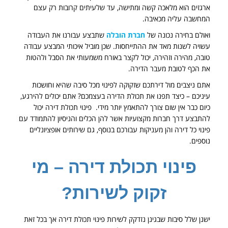
ארגזים הוא מלאכה קשה ומתישה, עד שלעיתים קרובות רק עצם
המחשבה עליה מכאיבה.
ואולם בחירה נכונה של
חברת הובלה
שתבצע עבורנו את העבודה
עשויה לשנות מאד את ההתייחסות. שכן מוביל איכותי המבצע עבודה
טובה, מהירה וזהירה, יכול לקצר באורח משמעותי את הסבל ולהטות
את הכף לטובת מעבר הדירה.
אתם ניצבים מול דירתכם שזקוקה לפינוי מכל סיבה שהיא וחושכות
עיניכם – כיצד תפנו את תכולת הדירה בעצמכם? אתם יכולים להירגע,
כיום כבר אין שום צורך להתאמץ יותר מידי. פינוי תכולת דירה יכול
להתבצע דרך חברות מקצועיות אשר להן הכלים והניסיון להתמודד עם
פינוי כל דירה והן מעניקות עבורכם בנוסף, גם שירותים אופציונליים
נוספים.
פינוי תכולת דירה – מי
זקוק לשירות?
ישנן שלל סיבות שבגינן נזדקק לשירות פינוי תכולת דירה אך בכל זאת